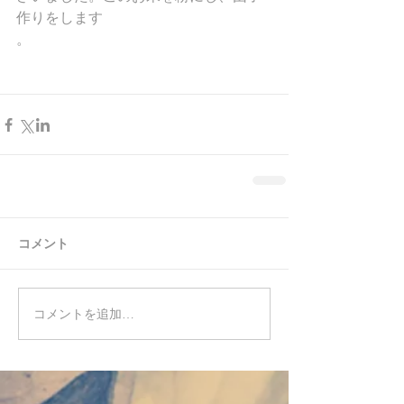
作りをします
。
コメント
コメントを追加…