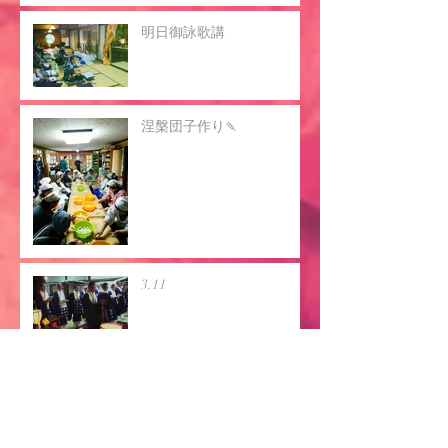
明日御詠歌講
涅槃団子作り🍡
3.11
今年もお世話になりました