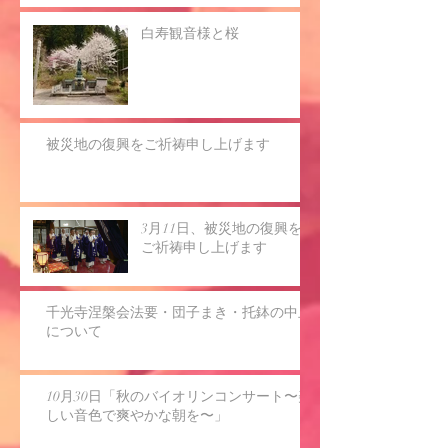
白寿観音様と桜
被災地の復興をご祈祷申し上げます
3月11日、被災地の復興を
ご祈祷申し上げます
千光寺涅槃会法要・団子まき・托鉢の中止
について
10月30日「秋のバイオリンコンサート〜美
しい音色で爽やかな朝を〜」