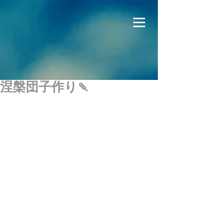
涅槃団子作り🍡