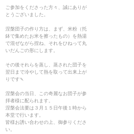
ご参加をくださった方々、誠にありが
とうございました。
涅槃団子の作り方は、まず、米粉（托
鉢で集めたお米を擦ったもの）を熱湯
で混ぜながら捏ね、それをひねって丸
いだんごの形にします。
その後それらを蒸し、蒸された団子を
翌日まで冷やして熱を取って出来上が
りです🍡
涅槃会の当日、この奇麗なお団子が参
拝者様に配られます。
涅槃会法要は３月１５日午後１時から
本堂で行います。
皆様お誘い合わせの上、御参りくださ
い。 