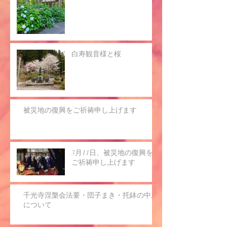
白寿観音様と桜
被災地の復興をご祈祷申し上げます
3月11日、被災地の復興を
ご祈祷申し上げます
千光寺涅槃会法要・団子まき・托鉢の中止
について