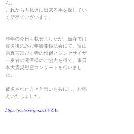
ん。
これからも私達に出来る事を探してい
く所存でございます。
昨年の今日も載せましたが、当寺では
震災後の2011年御開帳法会にて、富山
県真言宗11ヶ寺の僧侶とシンセサイザ
ー奏者の滝沢様のご協力を得て、東日
本大震災慰霊コンサートを行いまし
た。
被災された方々と想いを共にし、お唱
えいたしました。
https://youtu.be/qns2szUVZAo