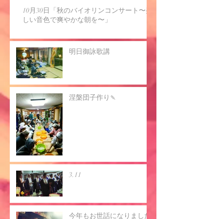
10月30日「秋のバイオリンコンサート〜美
しい音色で爽やかな朝を〜」
明日御詠歌講
涅槃団子作り🍡
3.11
今年もお世話になりました