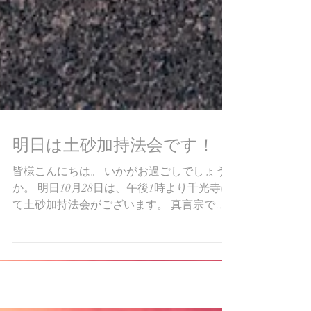
明日は土砂加持法会です！
皆様こんにちは。 いかがお過ごしでしょう
か。 明日10月28日は、午後1時より千光寺に
て土砂加持法会がございます。 真言宗では
とても大切な法会です。 当寺の住職が導師
となり、計13名の僧侶で読経いたします。
とても迫力のある法会となりますので、皆様
是非お越しくださいませ。