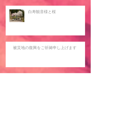
白寿観音様と桜
被災地の復興をご祈祷申し上げます
3月11日、被災地の復興をご祈祷
申し上げます
千光寺涅槃会法要・団子まき・托鉢の中止