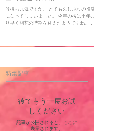
白寿観音様と桜
皆様お元気ですか。 とても久しぶりの投稿
になってしまいました。 今年の桜は平年よ
り早く開花の時期を迎えたようですね。 当
寺でも、現住職が植えた桜の木が立派になっ
てきて、賑やかな春の景色を楽しめました。
華やかに咲き誇る桜を背に、観音様のお顔も
輝いて見えます。
特集記事
後でもう一度お試
しください