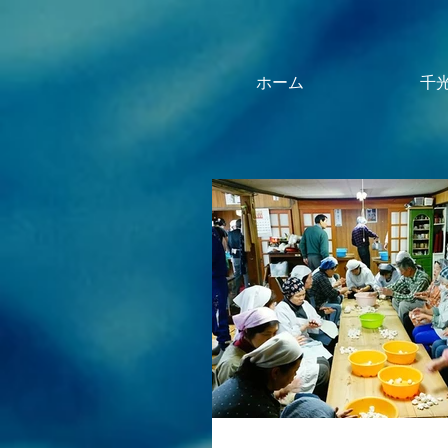
ホーム
千